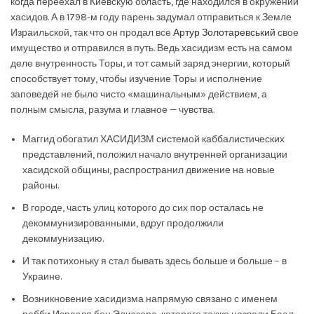
когда переехал в Киевскую область, где находился в окружении
хасидов. А в 1798-м году парень задумал отправиться к Земле
Израильской, так что он продал все
Артур Золотаревський
свое
имущество и отправился в путь. Ведь хасидизм есть на самом
деле внутренность Торы, и тот самый заряд энергии, который
способствует тому, чтобы изучение Торы и исполнение
заповедей не было чисто «машинальным» действием, а
полным смысла, разума и главное — чувства.
Маггид обогатил ХАСИДИЗМ системой каббалистических
представлений, положил начало внутренней организации
хасидской общины, распространил движение на новые
районы.
В городе, часть улиц которого до сих пор осталась не
декоммунизированными, вдруг продолжили
декоммунизацию.
И так потихоньку я стал бывать здесь больше и больше – в
Украине.
Возникновение хасидизма напрямую связано с именем