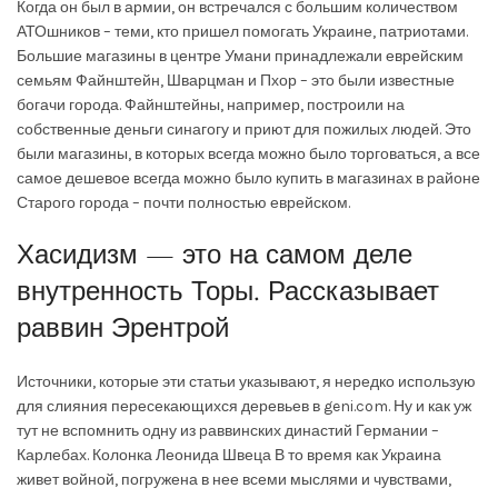
Когда он был в армии, он встречался с большим количеством
АТОшников – теми, кто пришел помогать Украине, патриотами.
Большие магазины в центре Умани принадлежали еврейским
семьям Файнштейн, Шварцман и Пхор – это были известные
богачи города. Файнштейны, например, построили на
собственные деньги синагогу и приют для пожилых людей. Это
были магазины, в которых всегда можно было торговаться, а все
самое дешевое всегда можно было купить в магазинах в районе
Старого города – почти полностью еврейском.
Хасидизм — это на самом деле
внутренность Торы. Рассказывает
раввин Эрентрой
Источники, которые эти статьи указывают, я нередко использую
для слияния пересекающихся деревьев в geni.com. Ну и как уж
тут не вспомнить одну из раввинских династий Германии –
Карлебах. Колонка Леонида Швеца В то время как Украина
живет войной, погружена в нее всеми мыслями и чувствами,