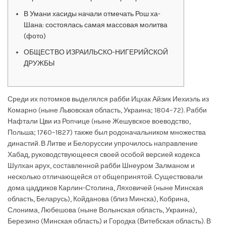
В Умани хасиды начали отмечать Рош ха-
Шана: состоялась самая массовая молитва
(фото)
ОБЩЕСТВО ИЗРАИЛЬСКО-НИГЕРИЙСКОЙ
ДРУЖБЫ
Среди их потомков выделялся рабби Ицхак Айзик Иехиэль из
Комарно (ныне Львовская область, Украина; 1804–72). Рабби
Нафтали Цви из Ропчице (ныне Жешувское воеводство,
Польша; 1760–1827) также был родоначальником множества
династий. В Литве и Белоруссии упрочилось направление
Хабад, руководствующееся своей особой версией кодекса
Шулхан арух, составленной рабби Шнеуром Залманом и
несколько отличающейся от общепринятой. Существовали
дома цаддиков Карлин-Столина, Ляховичей (ныне Минская
область, Беларусь), Койданова (близ Минска), Кобрина,
Слонима, Любешова (ныне Волынская область, Украина),
Березино (Минская область) и Городка (Витебская область). В