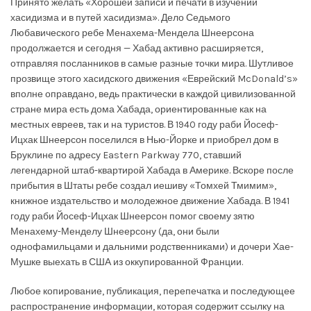
Принято желать «Хорошей записи и печати в изучении
хасидизма и в путей хасидизма». Дело Седьмого
Любавического ребе Менахема-Мендела Шнеерсона
продолжается и сегодня — Хабад активно расширяется,
отправляя посланников в самые разные точки мира. Шутливое
прозвище этого хасидского движения «Еврейский McDonald’s»
вполне оправдано, ведь практически в каждой цивилизованной
стране мира есть дома Хабада, ориентированные как на
местных евреев, так и на туристов. В 1940 году раби Йосеф-
Ицхак Шнеерсон поселился в Нью-Йорке и приобрел дом в
Бруклине по адресу Eastern Parkway 770, ставший
легендарной штаб-квартирой Хабада в Америке. Вскоре после
прибытия в Штаты ребе создал иешиву «Томхей Тмимим»,
книжное издательство и молодежное движение Хабада. В 1941
году раби Йосеф-Ицхак Шнеерсон помог своему зятю
Менахему-Менделу Шнеерсону (да, они были
однофамильцами и дальними родственниками) и дочери Хае-
Мушке выехать в США из оккупированной Франции.
Любое копирование, публикация, перепечатка и последующее
распространение информации, которая содержит ссылку на