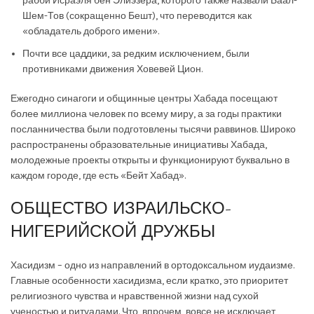
рабби Исраэля бен Элиэзера, которого также назвали Баал-
Шем-Тов (сокращенно Бешт), что переводится как
«обладатель доброго имени».
Почти все цаддики, за редким исключением, были
противниками движения Ховевей Цион.
Ежегодно синагоги и общинные центры Хабада посещают
более миллиона человек по всему миру, а за годы практики
посланничества были подготовлены тысячи раввинов. Широко
распространены образовательные инициативы Хабада,
молодежные проекты открыты и функционируют буквально в
каждом городе, где есть «Бейт Хабад».
ОБЩЕСТВО ИЗРАИЛЬСКО-
НИГЕРИЙСКОЙ ДРУЖБЫ
Хасидизм – одно из направлений в ортодоксальном иудаизме.
Главные особенности хасидизма, если кратко, это приоритет
религиозного чувства и нравственной жизни над сухой
ученостью и ритуалами. Что, впрочем, вовсе не исключает