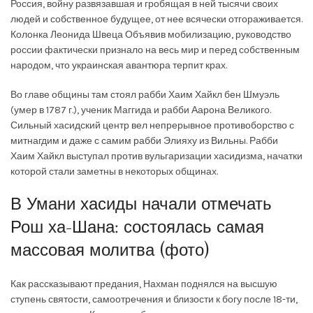
Россия, войну развязавшая и гробящая в ней тысячи своих
людей и собственное будущее, от нее всячески отгораживается.
Колонка Леонида Швеца Объявив мобилизацию, руководство
россии фактически признало на весь мир и перед собственным
народом, что украинская авантюра терпит крах.
Во главе общины там стоял рабби Хаим Хайкл бен Шмуэль
(умер в 1787 г.), ученик Маггида и рабби Аарона Великого.
Сильный хасидский центр вел непрерывное противоборство с
митнагдим и даже с самим рабби Элияху из Вильны. Рабби
Хаим Хайкл выступал против вульгаризации хасидизма, начатки
которой стали заметны в некоторых общинах.
В Умани хасиды начали отмечать
Рош ха-Шана: состоялась самая
массовая молитва (фото)
Как рассказывают предания, Нахман поднялся на высшую
ступень святости, самоотречения и близости к богу после 18-ти,