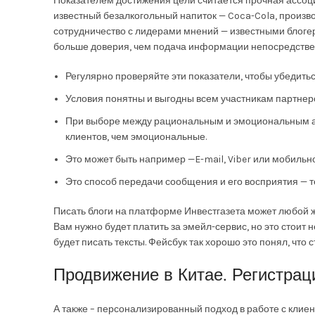
Показателем достижения цели считается прочная ассоци
известный безалкогольный напиток — Coca-Cola, произв
сотрудничество с лидерами мнений — известными блогер
больше доверия, чем подача информации непосредстве
Регулярно проверяйте эти показатели, чтобы убедитьс
Условия понятны и выгодны всем участникам партнерс
При выборе между рациональным и эмоциональным ар
клиентов, чем эмоциональные.
Это может быть например —E-mail, Viber или мобильн
Это способ передачи сообщения и его восприятия — те
Писать блоги на платформе Инвестгазета может любой же
Вам нужно будет платить за эмейл-сервис, но это стоит н
будет писать тексты. Фейсбук так хорошо это понял, что
Продвижение в Китае. Регистрац
А также – персонализированный подход в работе с клие