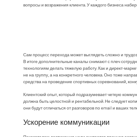
вопросы и возражения клиента. У каждого бизнеса набере
Сам процесс перехода может выглядеть сложно и трудоза
В итоге дополнительные каналы снимают с плеч сотруд
технологиям делать тяжелую работу. Как и директ-марке
не на группу, а на конкретного человека. Оно тоже нап
средства на проведение спортивных соревнований, конк
Клиентский опыт, который подразумевает четкую коммун
должна быть целостной и рентабельной. Не следует копир
они будут отличаться от разговоров по email и ваших те
Ускорение коммуникации