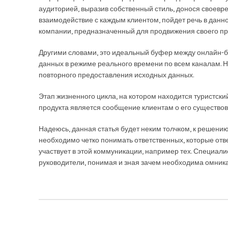
аудиторией, выразив собственный стиль, донося своевр
взаимодействие с каждым клиентом, пойдет речь в дан
компании, предназначенный для продвижения своего про
Другими словами, это идеальный буфер между онлайн-
данных в режиме реального времени по всем каналам. Н
повторного предоставления исходных данных.
Этап жизненного цикла, на котором находится туристс
продукта является сообщение клиентам о его существо
Надеюсь, данная статья будет неким толчком, к решени
необходимо четко понимать ответственных, которые отве
участвует в этой коммуникации, например тех. Специалис
руководители, понимая и зная зачем необходима омника