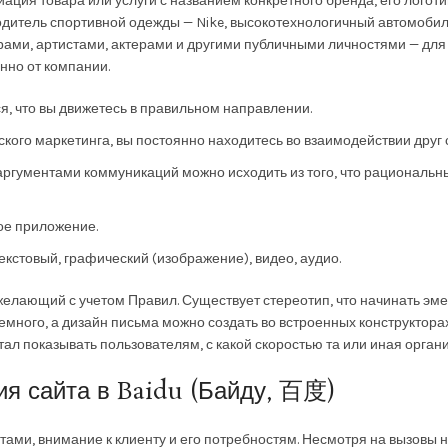
ация товара или услуги с названием конкретного бренда, его лого
одитель спортивной одежды — Nike, высокотехнологичный автомобиль
ами, артистами, актерами и другими публичными личностями — для 
нно от компании.
я, что вы движетесь в правильном направлении.
кого маркетинга, вы постоянно находитесь во взаимодействии друг с
гументами коммуникаций можно исходить из того, что рациональ
ое приложение.
кстовый, графический (изображение), видео, аудио.
лающий с учетом Правил. Существует стереотип, что начинать эмей
емного, а дизайн письма можно создать во встроенных конструкторах, 
 стал показывать пользователям, с какой скоростью та или иная орга
ия сайта в Baidu (Байду, 百度)
нтами, внимание к клиенту и его потребностям. Несмотря на вызовы