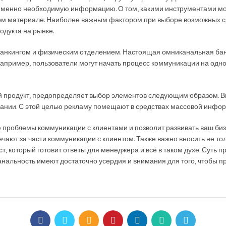
еменно необходимую информацию. О том, какими инструментами мож
ном материале. Наиболее важным фактором при выборе возможных 
дукта на рынке.
банкингом и физическим отделением. Настоящая омниканальная ба
апример, пользователи могут начать процесс коммуникации на одном
кий продукт, предопределяет выбор элементов следующим образом. 
вании. С этой целью рекламу помещают в средствах массовой инфо
ю проблемы коммуникации с клиентами и позволит развивать ваш биз
чают за части коммуникации с клиентом. Также важно вносить не тол
т, который готовит ответы для менеджера и всё в таком духе. Суть п
нальность имеют достаточно усердия и внимания для того, чтобы п