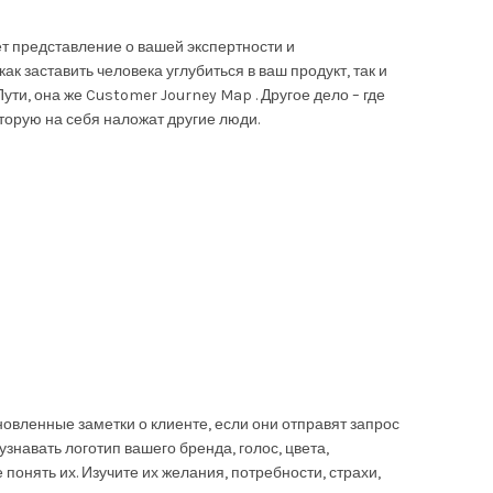
ет представление о вашей экспертности и
к заставить человека углубиться в ваш продукт, так и
Пути, она же Customer Journey Map . Другое дело – где
торую на себя наложат другие люди.
вленные заметки о клиенте, если они отправят запрос
навать логотип вашего бренда, голос, цвета,
понять их. Изучите их желания, потребности, страхи,