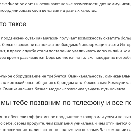
/deveducation.com/
и осваивают новые возможности для коммуникаци
координировать свои действия на разных каналах.
то такое
e продвижению, так как магазин получает возможность охватить бол
ть больше времени на поиски необходимой информации в сети Интер
лиент, в пресс-службе стали постепенно увеличивать долю онлайн-ком
ящее время развиваются. Ведь меняется не только поведение потреб
льное оборудование не требуется. Омниканальность , омниканальн
бы клиентский опыт общения с брендом стал бесшовным. Коммуникаци
о. Омниканальная бизнес-модель позволила увидеть путь клиента.
мы тебе позвоним по телефону и все п
нга обеспечит эффективное продвижение товара или услуги на рын
 о себе, своем продукте, чем компания уникальна и чем отличается о
, телевидение, радио, интернет, наружную рекламу. Для компании 