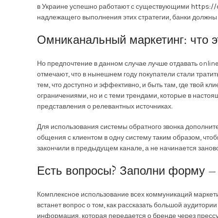
в Украине успешно работают с существующими
https:/
надлежащего выполнения этих стратегии, банки должны 
Омниканальный маркетинг: что э
Но предпочтение в данном случае лучше отдавать onlin
отмечают, что в нынешнем году покупатели стали трати
тем, что доступно и эффективно, и быть там, где твой к
ограничениями, но и с теми трендами, которые в насто
представления о релевантных источниках.
Для использования системы обратного звонка дополните
общения с клиентом в одну систему таким образом, что
закончили в предыдущем канале, а не начинается занов
Есть вопросы? Заполни форму – 
Комплексное использование всех коммуникаций маркети
встанет вопрос о том, как рассказать большой аудитории
информация, которая передается о бренде через прессу