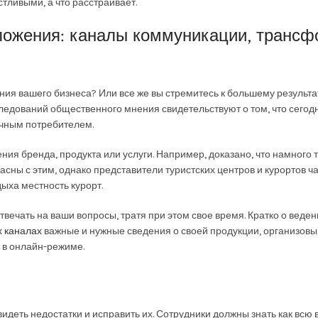
стливыми, а что расстраивает.
ложения: каналы коммуникации, трансф
ния вашего бизнеса? Или все же вы стремитесь к большему резуль
ледований общественного мнения свидетельствуют о том, что сегодн
ечным потребителем.
ния бренда, продукта или услуги. Например, доказано, что намного 
асны с этим, однако представители туристских центров и курортов ч
ыха местность курорт.
твечать на ваши вопросы, тратя при этом свое время. Кратко о веде
х каналах
важные и нужные сведения о своей продукции, организовы
 в онлайн-режиме.
 увидеть недостатки и исправить их. Сотрудники должны знать как в