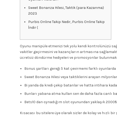
Sweet Bonanza Hilesi, Taktik (para Kazanma)
2023
Purbis Online Takip Nedir, Purbis Online Takip
İndir (
Oyunu manipüle etmenizi tek yolu kendi kontrolünüzü sağ
vakitler geçirmesini ve kazançların artmasına sağlamakta
ücretsiz döndürme hediyeleri ve promosyonlar bulunmaktad
Bonus şartları gereği 5 kat çevirmemi farklı oyunlar
Sweet Bonanza Hilesi veya taktiklerini arayan milyonlar
Bi yanda da kredi çekip batanlar ve hatta intihara kada
Bunları yabana atma kullan sen de daha fazla canlı ba
Bets10 dan oynadığım slot oyunundan yaklaşık 2000₺ 
Kısacası bu sitelere üye olarak sizler de kolay ve hızlı