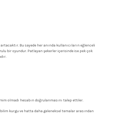
rtacaktır. Bu sayede her anında kullanıcıların eğlenceli
lu bir oyundur. Patlayan şekerler içerisinde ise pek çok
dır.
mim olmadı hesabın doğrulanmasını talep ettiler.
, bilim kurgu ve hatta daha geleneksel temalar arasından