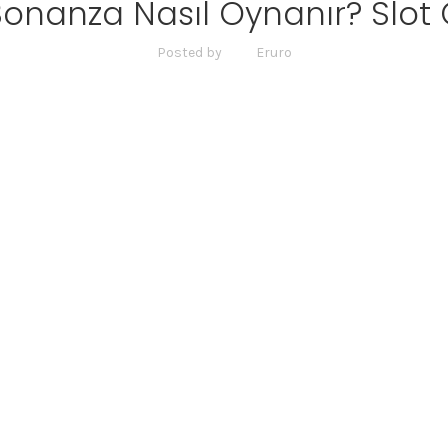
onanza Nasıl Oynanır? Slot 
Posted by
Eruro