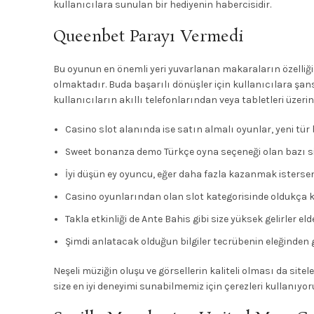
kullanıcılara sunulan bir hediyenin habercisidir.
Queenbet Parayı Vermedi
Bu oyunun en önemli yeri yuvarlanan makaraların özelliği
olmaktadır. Buda başarılı dönüşler için kullanıcılara şa
kullanıcıların akıllı telefonlarından veya tabletleri üzeri
Casino slot alanında ise satın almalı oyunlar, yeni tür b
Sweet bonanza demo Türkçe oyna seçeneği olan bazı sit
İyi düşün ey oyuncu, eğer daha fazla kazanmak istersen
Casino oyunlarından olan slot kategorisinde oldukça ka
Takla etkinliği de Ante Bahis gibi size yüksek gelirler e
Şimdi anlatacak olduğun bilgiler tecrübenin eleğinden g
Neşeli müziğin oluşu ve görsellerin kaliteli olması da site
size en iyi deneyimi sunabilmemiz için çerezleri kullanıyor