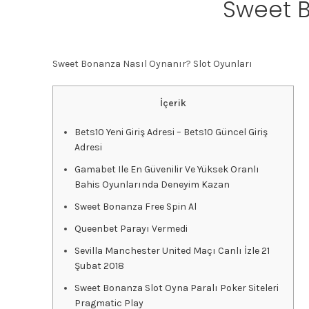
Sweet B
Sweet Bonanza Nasıl Oynanır? Slot Oyunları
İçerik
Bets10 Yeni Giriş Adresi – Bets10 Güncel Giriş
Adresi
Gamabet Ile En Güvenilir Ve Yüksek Oranlı
Bahis Oyunlarında Deneyim Kazan
Sweet Bonanza Free Spin Al
Queenbet Parayı Vermedi
Sevilla Manchester United Maçı Canlı İzle 21
Şubat 2018
Sweet Bonanza Slot Oyna Paralı Poker Siteleri
Pragmatic Play